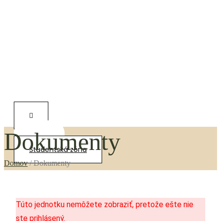
Dokumenty
0,00
€
Študentská zóna
Domov
/
Dokumenty
Túto jednotku nemôžete zobraziť, pretože ešte nie
ste prihlásený.