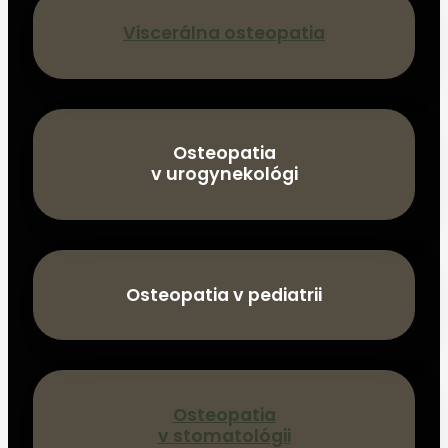
Viscerálna osteopatia
Osteopatia
v urogynekológi
Osteopatia v pediatrii
Osteopatia
v stomatológii