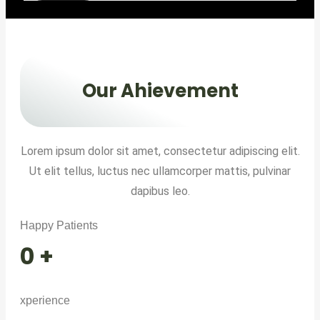
Our Ahievement
Lorem ipsum dolor sit amet, consectetur adipiscing elit.
Ut elit tellus, luctus nec ullamcorper mattis, pulvinar
dapibus leo.
Happy Patients
0
+
xperience