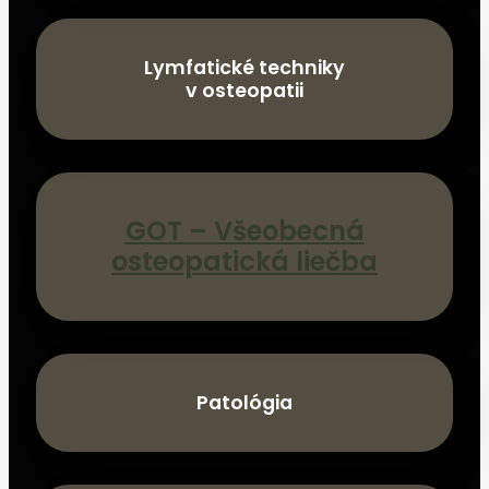
Lymfatické techniky
v osteopatii
GOT – Všeobecná
osteopatická liečba
Patológia