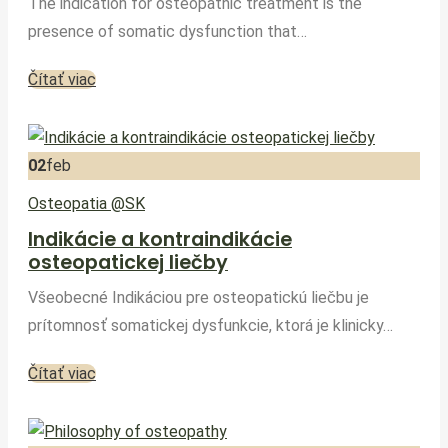
The indication for osteopathic treatment is the
presence of somatic dysfunction that…
Čítať viac
02
feb
Osteopatia @SK
Indikácie a kontraindikácie
osteopatickej liečby
Všeobecné Indikáciou pre osteopatickú liečbu je
prítomnosť somatickej dysfunkcie, ktorá je klinicky…
Čítať viac