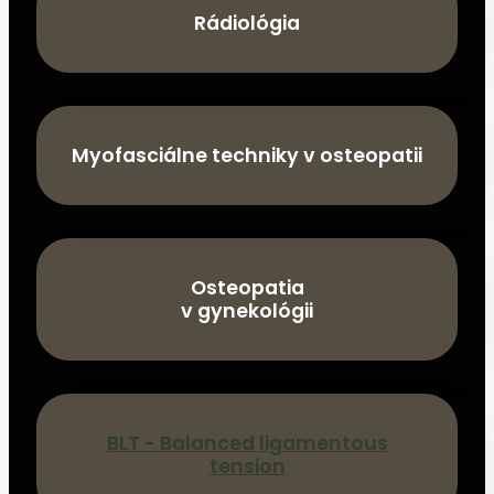
Rádiológia
Myofasciálne techniky v osteopatii
Osteopatia
v gynekológii
BLT - Balanced ligamentous
tension