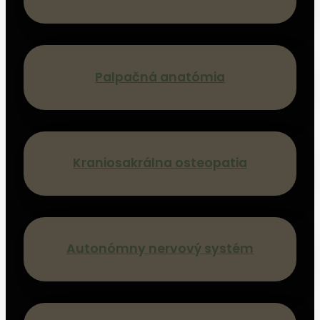
Palpačná anatómia
Kraniosakrálna osteopatia
Autonómny nervový systém