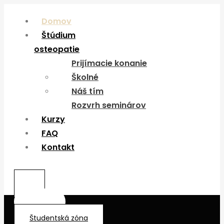
Domov
Menu
Štúdium
osteopatie
Prijímacie konanie
Školné
Náš tím
Rozvrh seminárov
Kurzy
FAQ
Kontakt
0,00
€
Študentská zóna