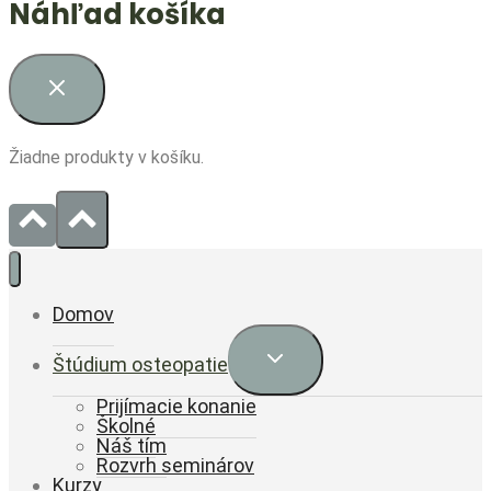
Náhľad košíka
Žiadne produkty v košíku.
Domov
Expand
Štúdium osteopatie
child
menu
Prijímacie konanie
Školné
Náš tím
Rozvrh seminárov
Kurzy