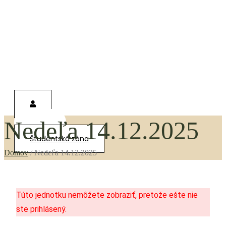
Nedeľa 14.12.2025
0,00
€
Študentská zóna
Domov
/
Nedeľa 14.12.2025
Túto jednotku nemôžete zobraziť, pretože ešte nie
ste prihlásený.