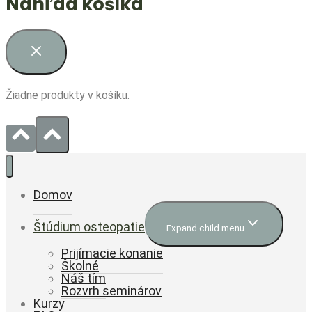
Náhľad košíka
Žiadne produkty v košíku.
Domov
Štúdium osteopatie
Expand child menu
Prijímacie konanie
Školné
Náš tím
Rozvrh seminárov
Kurzy