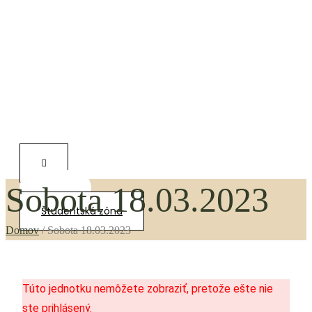
Sobota 18.03.2023
0,00
€
Študentská zóna
Domov
/
Sobota 18.03.2023
Túto jednotku nemôžete zobraziť, pretože ešte nie
ste prihlásený.