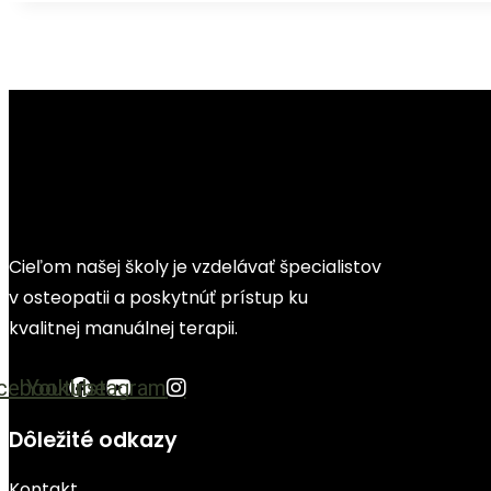
Cieľom našej školy je vzdelávať špecialistov
v osteopatii a poskytnúť prístup ku
kvalitnej manuálnej terapii.
cebook
Youtube
Instagram
Dôležité odkazy
Kontakt