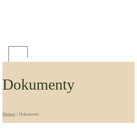
0,00
€
Študentská zóna
Dokumenty
Domov
/
Dokumenty