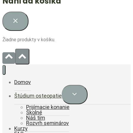
Náhľad košíka
Žiadne produkty v košíku.
Domov
Expand
Štúdium osteopatie
child
menu
Prijímacie konanie
Školné
Náš tím
Rozvrh seminárov
Kurzy