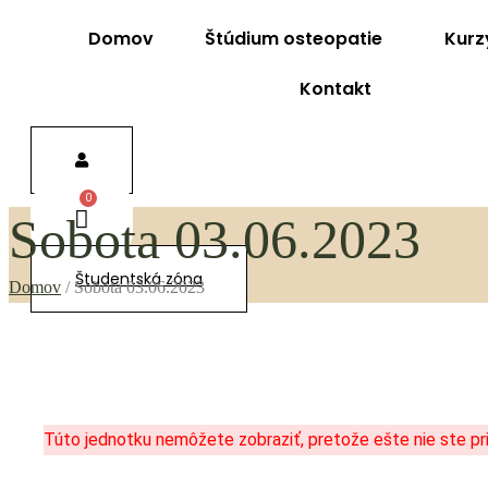
Domov
Štúdium osteopatie
Kurz
Kontakt
Sobota 03.06.2023
Študentská zóna
Domov
/
Sobota 03.06.2023
Túto jednotku nemôžete zobraziť, pretože ešte nie ste pri