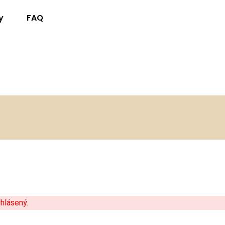
y
FAQ
hlásený.