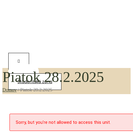
Piatok 28.2.2025
0,00
€
Študentská zóna
Domov
/
Piatok 28.2.2025
Sorry, but you're not allowed to access this unit.