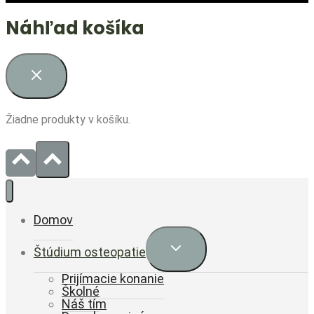
Náhľad košíka
Žiadne produkty v košíku.
Domov
Expand
Štúdium osteopatie
child
menu
Prijímacie konanie
Školné
Náš tím