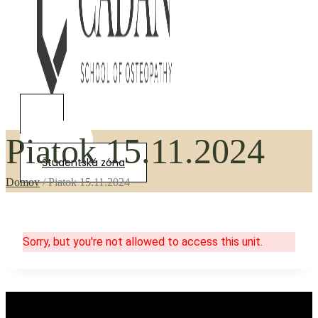
Piatok 15.11.2024
0,00
€
Študentská zóna
Domov
/
Piatok 15.11.2024
Sorry, but you're not allowed to access this unit.