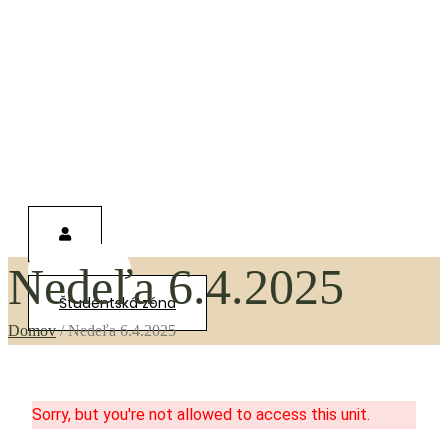
Nedeľa 6.4.2025
0,00
€
Študentská zóna
Domov
/
Nedeľa 6.4.2025
Sorry, but you're not allowed to access this unit.