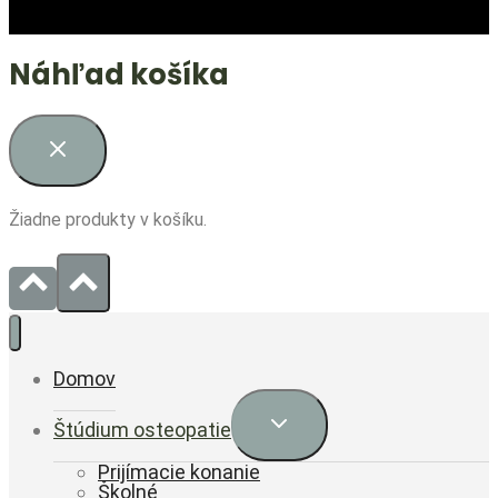
Náhľad košíka
Žiadne produkty v košíku.
Domov
Expand
Štúdium osteopatie
child
menu
Prijímacie konanie
Školné