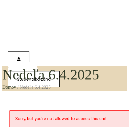
Nedeľa 6.4.2025
0,00
€
Študentská zóna
Domov
/
Nedeľa 6.4.2025
Sorry, but you're not allowed to access this unit.