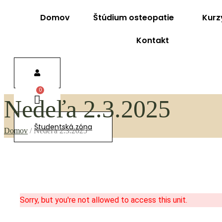
Domov
Štúdium osteopatie
Kurz
Kontakt
Nedeľa 2.3.2025
Študentská zóna
Domov
/
Nedeľa 2.3.2025
Sorry, but you're not allowed to access this unit.