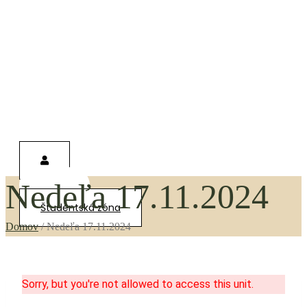
Nedeľa 17.11.2024
0,00
€
Študentská zóna
Domov
/
Nedeľa 17.11.2024
Sorry, but you're not allowed to access this unit.