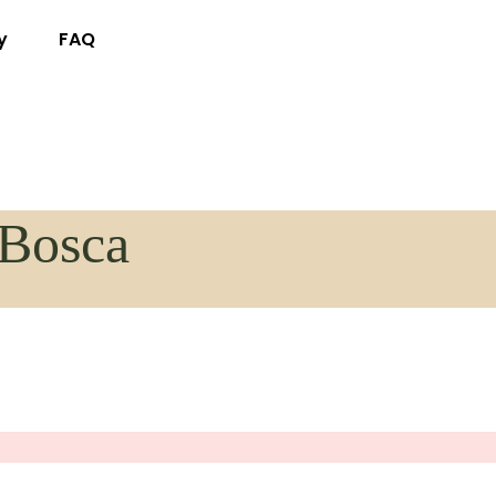
y
FAQ
 Bosca