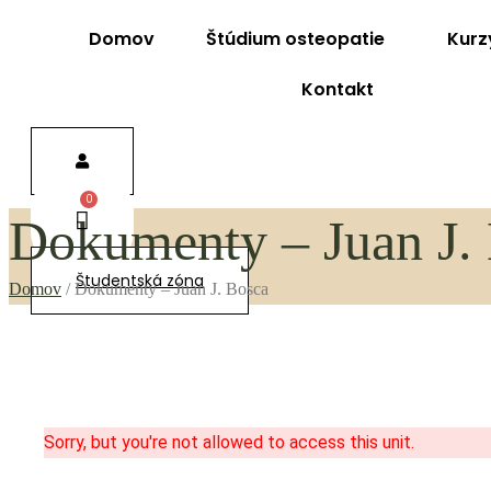
Domov
Štúdium osteopatie
Kurz
Kontakt
Dokumenty – Juan J.
Študentská zóna
Domov
/
Dokumenty – Juan J. Bosca
Sorry, but you're not allowed to access this unit.