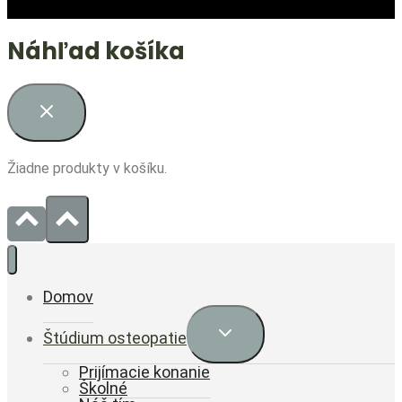
Náhľad košíka
Žiadne produkty v košíku.
Domov
Expand
Štúdium osteopatie
child
menu
Prijímacie konanie
Školné