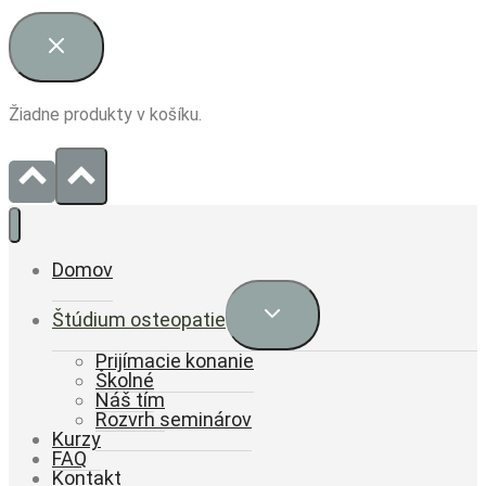
Žiadne produkty v košíku.
Domov
Expand
Štúdium osteopatie
child
menu
Prijímacie konanie
Školné
Náš tím
Rozvrh seminárov
Kurzy
FAQ
Kontakt