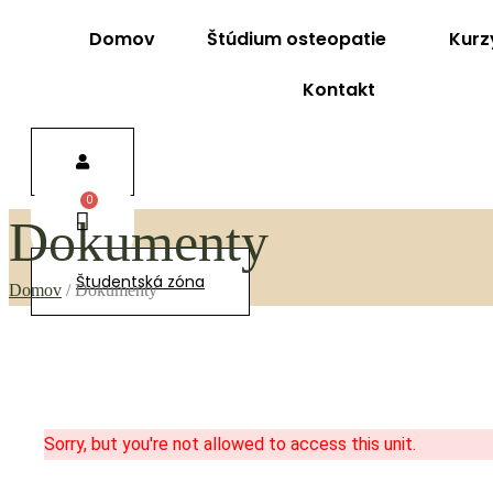
Domov
Štúdium osteopatie
Kurz
Kontakt
Dokumenty
Študentská zóna
Domov
/
Dokumenty
Sorry, but you're not allowed to access this unit.