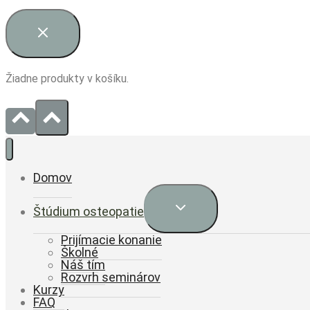
Žiadne produkty v košíku.
Domov
Expand
Štúdium osteopatie
child
menu
Prijímacie konanie
Školné
Náš tím
Rozvrh seminárov
Kurzy
FAQ