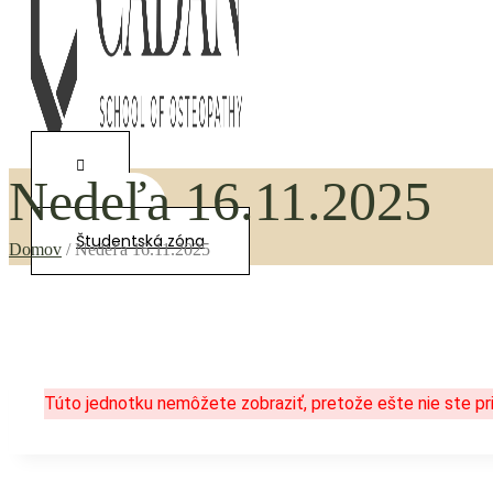
Nedeľa 16.11.2025
0,00
€
Študentská zóna
Domov
/
Nedeľa 16.11.2025
Túto jednotku nemôžete zobraziť, pretože ešte nie ste pri