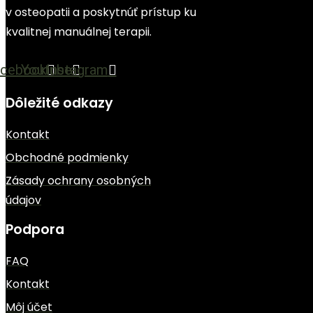
v osteopatii a poskytnúť prístup ku
kvalitnej manuálnej terapii.
cebook
Youtube
Instagram
Dôležité odkazy
Kontakt
Obchodné podmienky
Zásady ochrany osobných
údajov
Podpora
FAQ
Kontakt
Môj účet