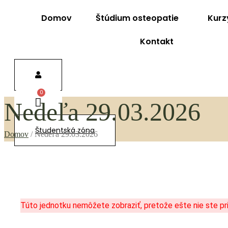
Domov
Štúdium osteopatie
Kurz
Kontakt
Nedeľa 29.03.2026
Študentská zóna
Domov
/
Nedeľa 29.03.2026
Túto jednotku nemôžete zobraziť, pretože ešte nie ste pri