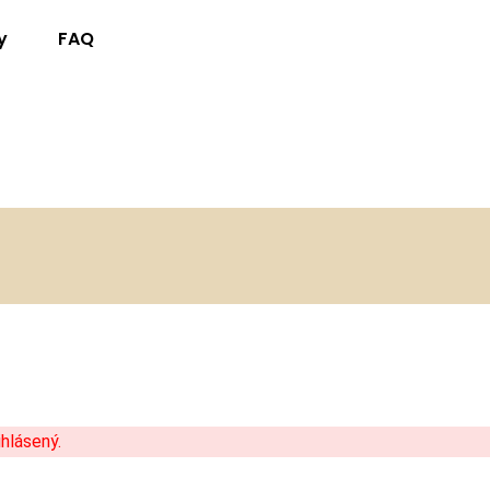
y
FAQ
hlásený.