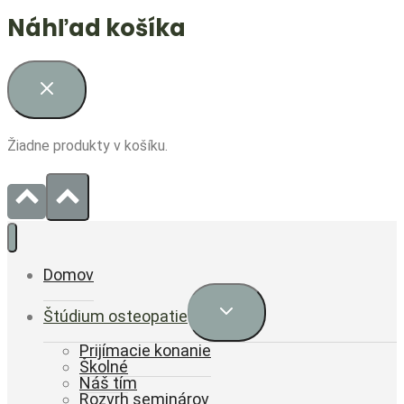
Náhľad košíka
Žiadne produkty v košíku.
Domov
Expand
Štúdium osteopatie
child
menu
Prijímacie konanie
Školné
Náš tím
Rozvrh seminárov