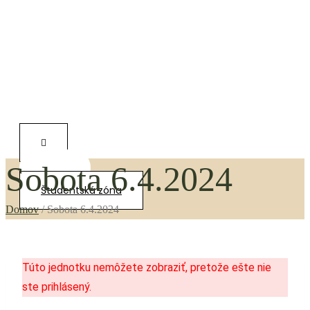
Sobota 6.4.2024
0,00
€
Študentská zóna
Domov
/
Sobota 6.4.2024
Túto jednotku nemôžete zobraziť, pretože ešte nie
ste prihlásený.