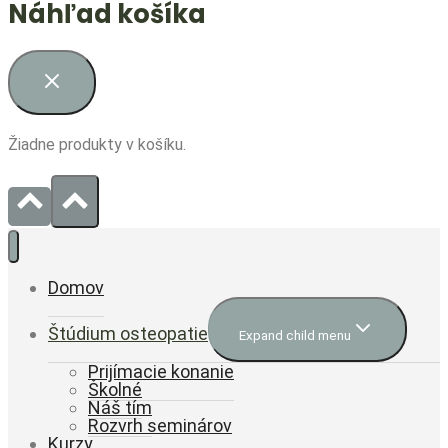
Náhľad košíka
Žiadne produkty v košíku.
Domov
Štúdium osteopatie
Expand child menu
Prijímacie konanie
Školné
Náš tím
Rozvrh seminárov
Kurzy