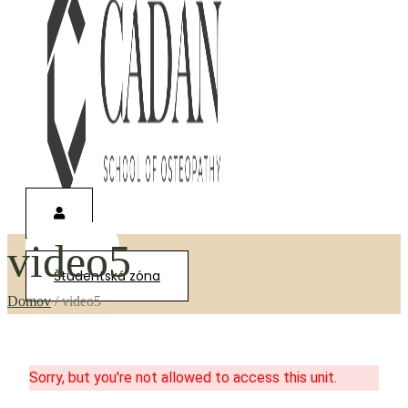
video5
0,00
€
Študentská zóna
Domov
/
video5
Sorry, but you're not allowed to access this unit.