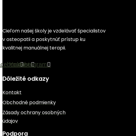
Cieľom našej školy je vzdelávať špecialistov
v osteopatii a poskytnúť prístup ku
kvalitnej manuálnej terapii.
acebook
Youtube
Instagram
Dôležité odkazy
Kontakt
Obchodné podmienky
Zásady ochrany osobných
údajov
Podpora