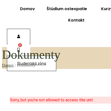
Domov
Štúdium osteopatie
Kurz
Kontakt
Dokumenty
Študentská zóna
Domov
/
Dokumenty
Sorry, but you're not allowed to access this unit.