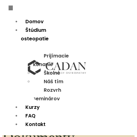
Domov
Štúdium
osteopatie
Prijímacie
konanie
Školné
Náš tím
Rozvrh
seminárov
Kurzy
FAQ
Kontakt