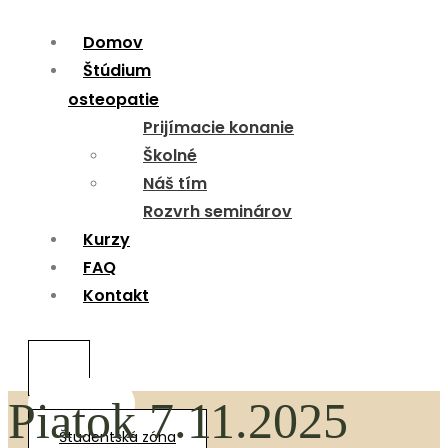
Domov
Menu
Štúdium
osteopatie
Prijímacie konanie
Školné
Náš tím
Rozvrh seminárov
Kurzy
FAQ
Kontakt
Piatok 7.11.2025
0,00
€
Študentská zóna