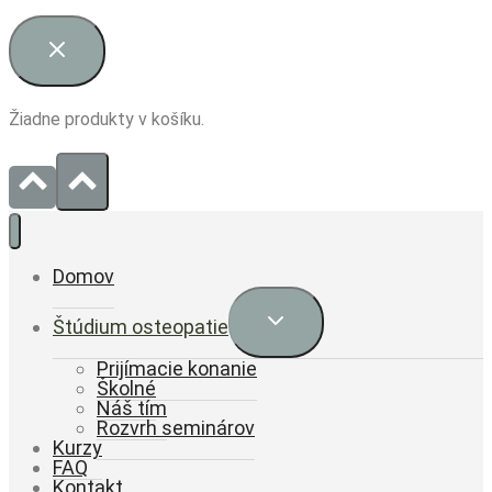
Žiadne produkty v košíku.
Domov
Expand
Štúdium osteopatie
child
menu
Prijímacie konanie
Školné
Náš tím
Rozvrh seminárov
Kurzy
FAQ
Kontakt