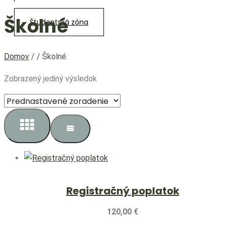
0,00
€
Školné
Študentská zóna
Domov
/
/
Školné
Zobrazený jediný výsledok
Registračný poplatok
120,00
€