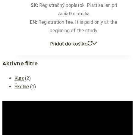
SK:
Registračný poplatok. Platí sa len pri
začiatku štúdia
EN:
Registration fee. It is paid only at the
beginning of the study
Pridať do košíka
Aktívne filtre
2
Kurz
2
produkty
1
Školné
1
produkt